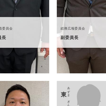
造委員会
総務広報委員会
員長
副委員長
あずま ぎんじ
東 銀次