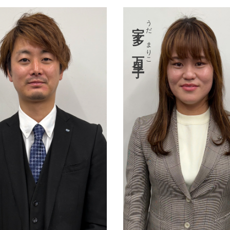
うだ まりこ
宇多 万里子