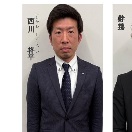
にしかわ しょうへい
針谷 岳邦
西川 将平