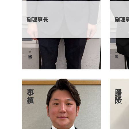
副理事長
副理
小西 拓槙
藤田 陵平