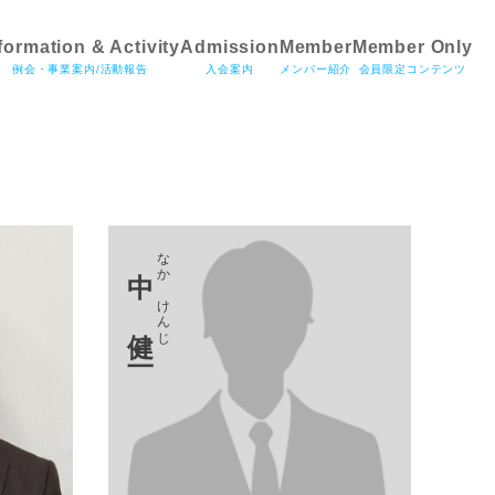
formation & Activity
Admission
Member
Member Only
例会・事業案内/活動報告
入会案内
メンバー紹介
会員限定コンテンツ
なか けんじ
中 健二