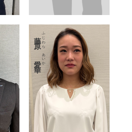
ふじわら あいか
藤原 愛華