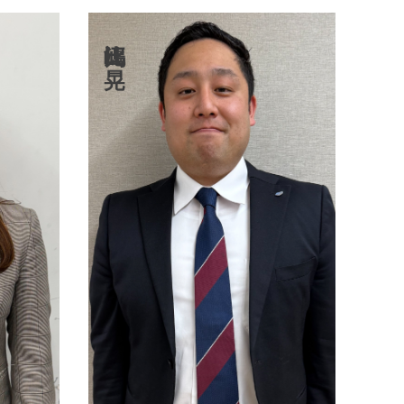
比江嶋 晃