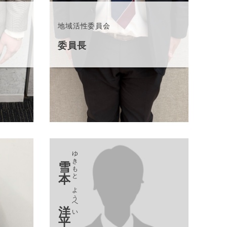
地域活性委員会
委員長
ゆきもと ようへい
雪本 洋平