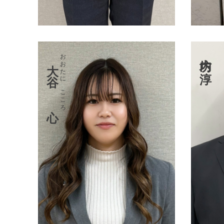
おおたに こころ
坊内 淳
大谷 心