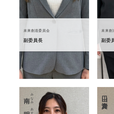
未来創造委員会
未来創
副委員長
副委
山口 貴海
みなみ あすか
南 明日香