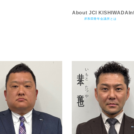
About JCI KISHIWADA
In
岸和田青年会議所とは
いもと たつや
井本 竜也