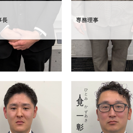
事長
専務理事
ひとみ かずあき
人見 一彰