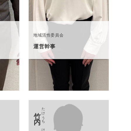
地域活性委員会
運営幹事
たけうち けんじ
竹内 健治