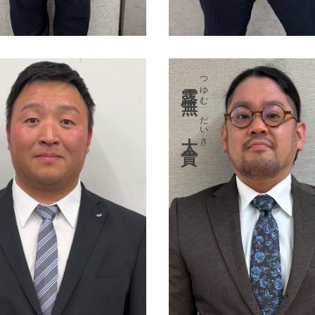
つゆむ だいき
露無 大貴