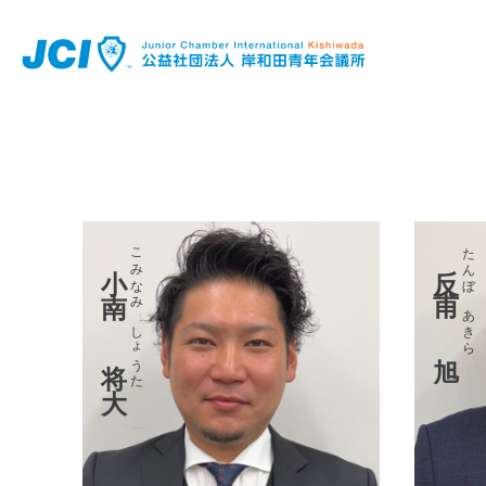
こみなみ しょうた
たんぼ あきら
反甫 旭
小南 将大